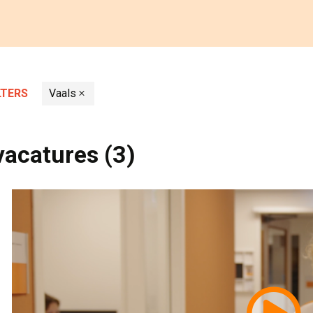
TERS 
Vaals
vacatures
(3)