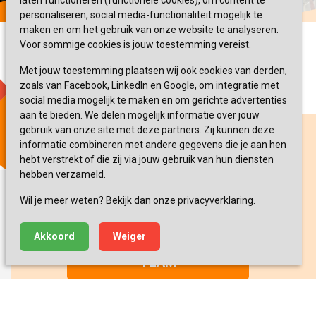
laten functioneren (functionele cookies), om content te
personaliseren, social media-functionaliteit mogelijk te
maken en om het gebruik van onze website te analyseren.
Voor sommige cookies is jouw toestemming vereist.
Met jouw toestemming plaatsen wij ook cookies van derden,
zoals van Facebook, LinkedIn en Google, om integratie met
social media mogelijk te maken en om gerichte advertenties
aan te bieden. We delen mogelijk informatie over jouw
gebruik van onze site met deze partners. Zij kunnen deze
informatie combineren met andere gegevens die je aan hen
hebt verstrekt of die zij via jouw gebruik van hun diensten
hebben verzameld.
Fijn om even contact te
hebben?
Wil je meer weten? Bekijk dan onze
privacyverklaring
.
Akkoord
Weiger
MAAK KENNIS MET ONS
TEAM