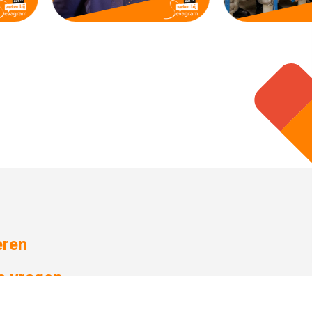
eren
e vragen
l