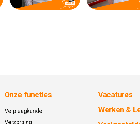
Onze functies
Vacatures
Werken & L
Verpleegkunde
Verzorging
Veelgesteld
Coördinator Zorg & Welzijn
Sevagram.n