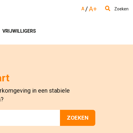
/
A+
A
Zoeken
VRIJWILLIGERS
art
rkomgeving in een stabiele
n?
ZOEKEN