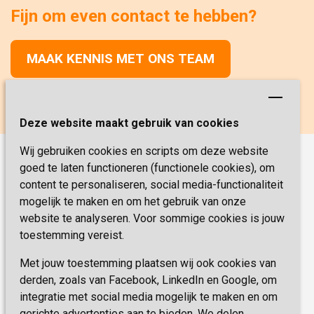
Fijn om even contact te hebben?
MAAK KENNIS MET ONS TEAM
Deze website maakt gebruik van cookies
Wij gebruiken cookies en scripts om deze website
goed te laten functioneren (functionele cookies), om
Onze functies
content te personaliseren, social media-functionaliteit
Verpleegkunde
Vacatures
mogelijk te maken en om het gebruik van onze
website te analyseren. Voor sommige cookies is jouw
Verzorging
Werken & Leren
toestemming vereist.
Coördinator Zorg & Welzijn
Met jouw toestemming plaatsen wij ook cookies van
Veelgestelde vragen
Helpende
derden, zoals van Facebook, LinkedIn en Google, om
Medische dienst
integratie met social media mogelijk te maken en om
Sevagram.nl
gerichte advertenties aan te bieden. We delen