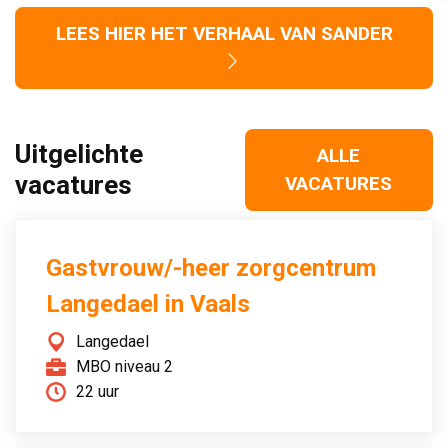
LEES HIER HET VERHAAL VAN SANDER
Uitgelichte
ALLE
vacatures
VACATURES
Gastvrouw/-heer zorgcentrum
Langedael in Vaals
Langedael
MBO niveau 2
22 uur