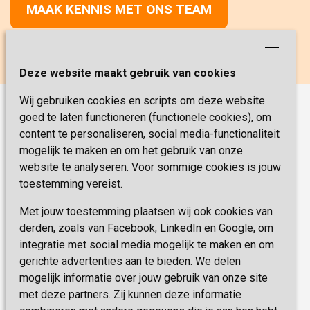
MAAK KENNIS MET ONS TEAM
Deze website maakt gebruik van cookies
Wij gebruiken cookies en scripts om deze website
goed te laten functioneren (functionele cookies), om
Onze functies
content te personaliseren, social media-functionaliteit
Verpleegkunde
Vacatures
mogelijk te maken en om het gebruik van onze
website te analyseren. Voor sommige cookies is jouw
Verzorging
Werken & Leren
toestemming vereist.
Coördinator Zorg & Welzijn
Met jouw toestemming plaatsen wij ook cookies van
Veelgestelde vragen
Helpende
derden, zoals van Facebook, LinkedIn en Google, om
Medische dienst
integratie met social media mogelijk te maken en om
Sevagram.nl
gerichte advertenties aan te bieden. We delen
Paramedische dienst
mogelijk informatie over jouw gebruik van onze site
Psychologie
met deze partners. Zij kunnen deze informatie