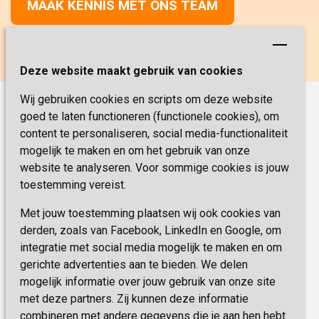
MAAK KENNIS MET ONS TEAM
Deze website maakt gebruik van cookies
Wij gebruiken cookies en scripts om deze website
goed te laten functioneren (functionele cookies), om
Onze functies
content te personaliseren, social media-functionaliteit
Verpleegkunde
Vacatures
mogelijk te maken en om het gebruik van onze
website te analyseren. Voor sommige cookies is jouw
Verzorging
Werken & Leren
toestemming vereist.
Coördinator Zorg & Welzijn
Met jouw toestemming plaatsen wij ook cookies van
Veelgestelde vragen
Helpende
derden, zoals van Facebook, LinkedIn en Google, om
Medische dienst
integratie met social media mogelijk te maken en om
Sevagram.nl
gerichte advertenties aan te bieden. We delen
Paramedische dienst
mogelijk informatie over jouw gebruik van onze site
Psychologie
met deze partners. Zij kunnen deze informatie
combineren met andere gegevens die je aan hen hebt