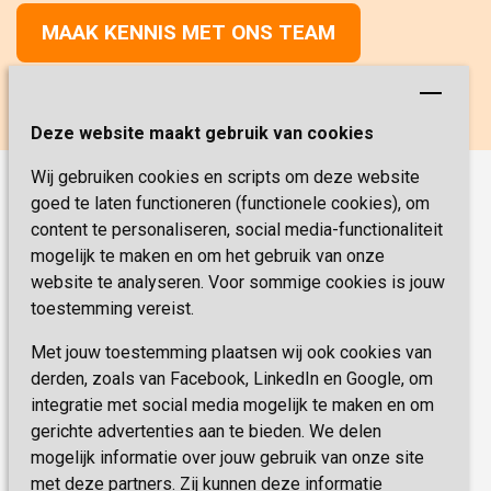
MAAK KENNIS MET ONS TEAM
Deze website maakt gebruik van cookies
Wij gebruiken cookies en scripts om deze website
goed te laten functioneren (functionele cookies), om
Onze functies
content te personaliseren, social media-functionaliteit
Verpleegkunde
Vacatures
mogelijk te maken en om het gebruik van onze
website te analyseren. Voor sommige cookies is jouw
Verzorging
Werken & Leren
toestemming vereist.
Coördinator Zorg & Welzijn
Met jouw toestemming plaatsen wij ook cookies van
Veelgestelde vragen
Helpende
derden, zoals van Facebook, LinkedIn en Google, om
Medische dienst
integratie met social media mogelijk te maken en om
Sevagram.nl
gerichte advertenties aan te bieden. We delen
Paramedische dienst
mogelijk informatie over jouw gebruik van onze site
Psychologie
met deze partners. Zij kunnen deze informatie