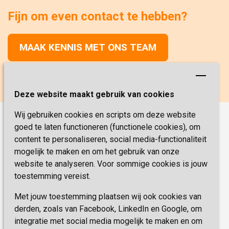
Fijn om even contact te hebben?
MAAK KENNIS MET ONS TEAM
Deze website maakt gebruik van cookies
Wij gebruiken cookies en scripts om deze website
goed te laten functioneren (functionele cookies), om
Onze functies
content te personaliseren, social media-functionaliteit
Verpleegkunde
Vacatures
mogelijk te maken en om het gebruik van onze
website te analyseren. Voor sommige cookies is jouw
Verzorging
Werken & Leren
toestemming vereist.
Coördinator Zorg & Welzijn
Met jouw toestemming plaatsen wij ook cookies van
Veelgestelde vragen
Helpende
derden, zoals van Facebook, LinkedIn en Google, om
Medische dienst
integratie met social media mogelijk te maken en om
Sevagram.nl