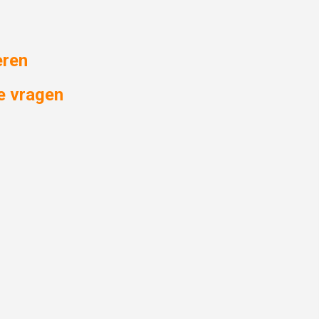
eren
e vragen
l