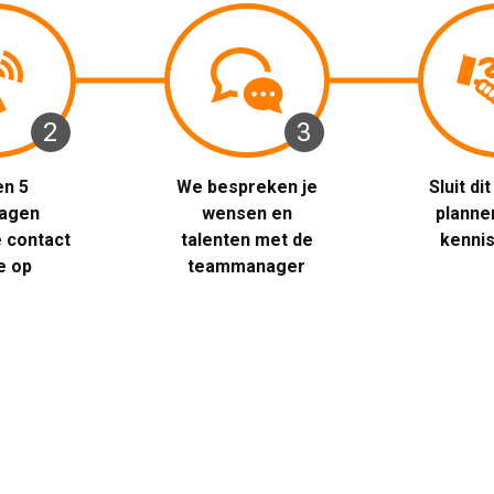
2 
3 
n 5 
We bespreken je 
Sluit di
agen
wensen en
planne
 contact
talenten met de
kenni
e op
teammanager