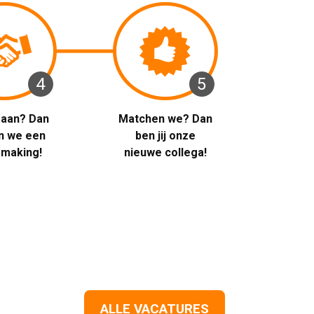
4 
5 
t aan? Dan 
Matchen we? Dan 
n we een
ben jij onze
smaking!
nieuwe collega!
ALLE VACATURES