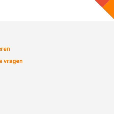
eren
e vragen
l