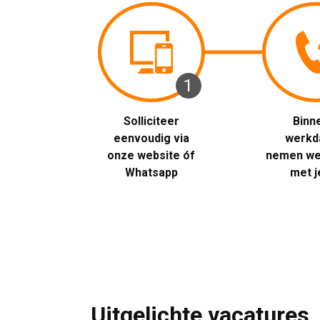
1 
Solliciteer 
Binne
eenvoudig via
werkd
onze website óf
nemen we
Whatsapp
met j
Uitgelichte vacatures