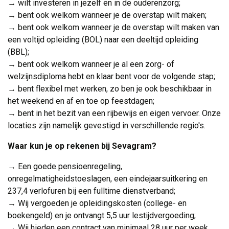
→ wilt investeren in jezelf en in de ouderenzorg;
→ bent ook welkom wanneer je de overstap wilt maken;
→ bent ook welkom wanneer je de overstap wilt maken van
een voltijd opleiding (BOL) naar een deeltijd opleiding
(BBL);
→ bent ook welkom wanneer je al een zorg- of
welzijnsdiploma hebt en klaar bent voor de volgende stap;
→ bent flexibel met werken, zo ben je ook beschikbaar in
het weekend en af en toe op feestdagen;
→ bent in het bezit van een rijbewijs en eigen vervoer. Onze
locaties zijn namelijk gevestigd in verschillende regio's.
Waar kun je op rekenen bij Sevagram?
→ Een goede pensioenregeling,
onregelmatigheidstoeslagen, een eindejaarsuitkering en
237,4 verlofuren bij een fulltime dienstverband;
→ Wij vergoeden je opleidingskosten (college- en
boekengeld) en je ontvangt 5,5 uur lestijdvergoeding;
→ Wij hieden een contract van minimaal 28 uur per week.