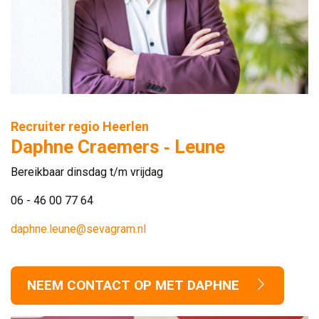
Recruiter regio Heerlen
Daphne Craemers ‑ Leune
Bereikbaar dinsdag t/m vrijdag
06 - 46 00 77 64
daphne.leune@sevagram.nl
NEEM CONTACT OP MET DAPHNE