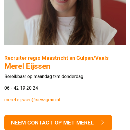
Recruiter regio Maastricht en Gulpen/Vaals
Merel Eijssen
Bereikbaar op maandag t/m donderdag
06 - 42 19 20 24
merel.eijssen@sevagram.nl
NEEM CONTACT OP MET MEREL