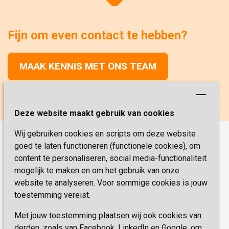
Fijn om even contact te hebben?
MAAK KENNIS MET ONS TEAM
Deze website maakt gebruik van cookies
Wij gebruiken cookies en scripts om deze website
goed te laten functioneren (functionele cookies), om
Onze functies
content te personaliseren, social media-functionaliteit
Verpleegkunde
Vacatures
mogelijk te maken en om het gebruik van onze
website te analyseren. Voor sommige cookies is jouw
Verzorging
Werken & Leren
toestemming vereist.
Coördinator Zorg & Welzijn
Met jouw toestemming plaatsen wij ook cookies van
Veelgestelde vragen
Helpende
derden, zoals van Facebook, LinkedIn en Google, om